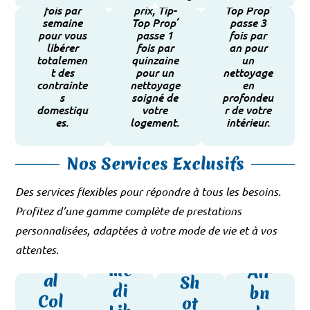
fois par
prix, Tip-
Top Prop’
semaine
Top Prop’
passe 3
pour vous
passe 1
fois par
libérer
fois par
an pour
totalemen
quinzaine
un
Votre
Votre
Votre
t des
pour un
nettoyage
contrainte
nettoyage
en
Devis
Devis
Devis
s
soigné de
profondeu
domestiqu
votre
r de votre
es.
logement.
intérieur.
Nos Services Exclusifs
Des services flexibles pour répondre à tous les besoins.
Sp
Profitez d’une gamme complète de prestations
Le
Le
éci
personnalisées, adaptées à votre mode de vie et à vos
Sp
On
Sa
al
attentes.
éci
e
me
Air
al
Sh
di
bn
Col
ot