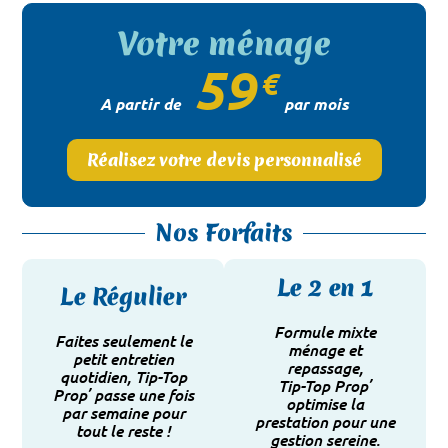
Votre ménage
59
€
A partir de
par mois
Réalisez votre devis personnalisé
Le
Le
Nos Forfaits
Coup
Tout
de
Le
Le 2 en 1
en 1
Le Régulier
Propr
Saiso
e
nnier
Formule mixte
Profitez
Faites seulement le
ménage et
pleinemen
petit entretien
Votre Devis
Votre Devis
repassage,
t de votre
Prenez
Gardez un
quotidien, Tip-Top
Tip-Top Prop’
intérieur,
soin votre
logement
Prop’ passe une fois
optimise la
Tip-Top
intérieur
propre à
par semaine pour
prestation pour une
Prop’
au
tout petit
tout le reste !
gestion sereine.
passe 2
meilleur
prix, Tip-