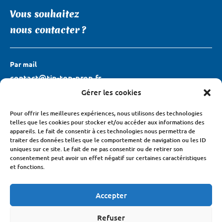
Vous souhaitez
nous contacter ?
Par mail
contact@tip-top-prop.fr
Gérer les cookies
Par téléphone
Pour offrir les meilleures expériences, nous utilisons des technologies
07-66-48-71-77
telles que les cookies pour stocker et/ou accéder aux informations des
appareils. Le fait de consentir à ces technologies nous permettra de
traiter des données telles que le comportement de navigation ou les ID
Notre formulaire de contact
uniques sur ce site. Le fait de ne pas consentir ou de retirer son
consentement peut avoir un effet négatif sur certaines caractéristiques
Cliquez ici
et fonctions.
Accepter
Politique de confidentialité
Refuser