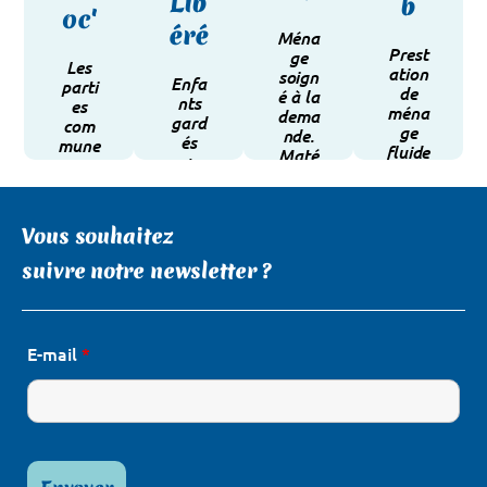
Lib
b
oc'
éré
Ména
Voir les
Voir les
Voir les
Voir les
Prest
ge
Les
Services
Services
Services
Services
ation
soign
Enfa
parti
de
é à la
nts
es
ména
dema
gard
com
ge
nde.
és
mune
fluide
Maté
+
s
entre
riel et
ména
et
vos
prod
ge/
c’est
locati
uits
repas
tout.
ons
fourn
Vous souhaitez
sage.
Airbn
is !
suivre notre newsletter ?
b
E-mail
*